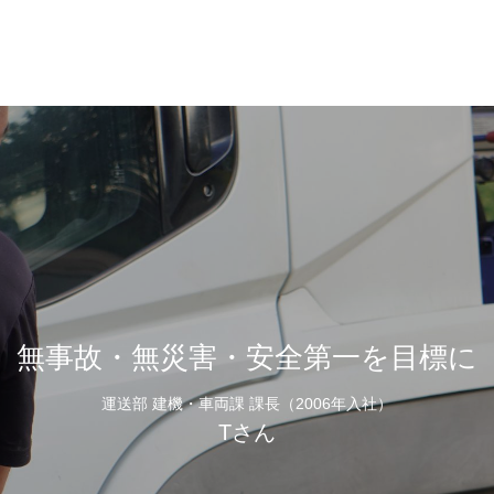
無事故・無災害・安全第一を目標に
運送部 建機・車両課 課長（2006年入社）
Tさん